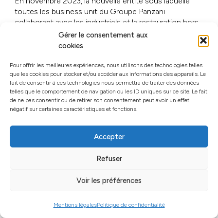
En novembre 2023, la nouvelle entité sous laquelle
toutes les business unit du Groupe Panzani
collaborant avec les industriels et la restauration hors
foyer est PANZANI SOLUTIONS.
Gérer le consentement aux
cookies
Forts de leurs expériences multi-marché depuis des
années, les équipes Panzani Food Service et Bellevue
Pour offrir les meilleures expériences, nous utilisons des technologies telles
Ingrédients & Solutions constituent désormais ce
que les cookies pour stocker et/ou accéder aux informations des appareils. Le
nouveau pôle d’expertise.
fait de consentir à ces technologies nous permettra de traiter des données
telles que le comportement de navigation ou les ID uniques sur ce site. Le fait
Le groupe PANZANI ayant adopté une nouvelle
de ne pas consentir ou de retirer son consentement peut avoir un effet
charte au printemps 2023, nous avons créé des
négatif sur certaines caractéristiques et fonctions.
illustrations et supports de communication pour les
équipes et le siège de PANZANI SOLUTIONS à la
Accepter
semoulerie de Gennevilliers.
Refuser
!
Voir les préférences
4
2
0
2
Mentions légales
Politique de confidentialité