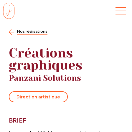
Skip
to
content
Nos réalisations
Créations
graphiques
Panzani Solutions
Direction artistique
BRIEF